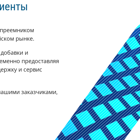
диенты
опреемником
йском рынке.
 добавки и
еменно предоставляя
держку и сервис
нашими заказчиками,