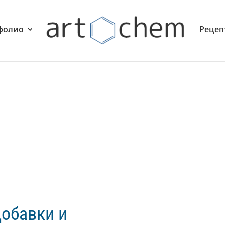
фолио
Рецеп
добавки и