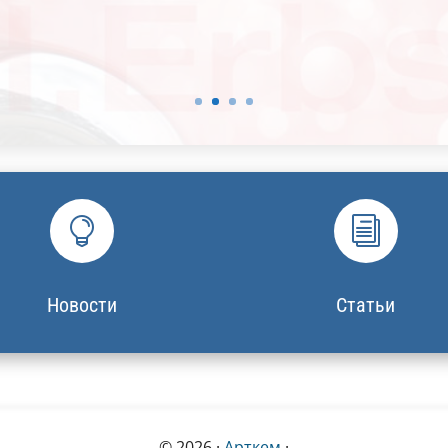

i
Новости
Статьи
© 2026 ·
Арткем
·