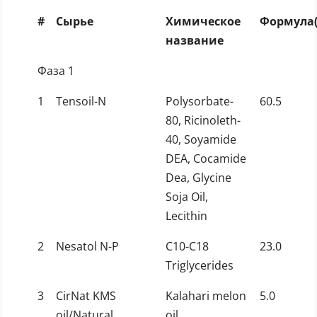
#
Сырье
Химическое
Формула(
название
Фаза 1
1
Tensoil-N
Polysorbate-
60.5
80, Ricinoleth-
40, Soyamide
DEA, Cocamide
Dea, Glycine
Soja Oil,
Lecithin
2
Nesatol N-P
C10-C18
23.0
Triglycerides
3
CirNat KMS
Kalahari melon
5.0
oil/Natural
oil