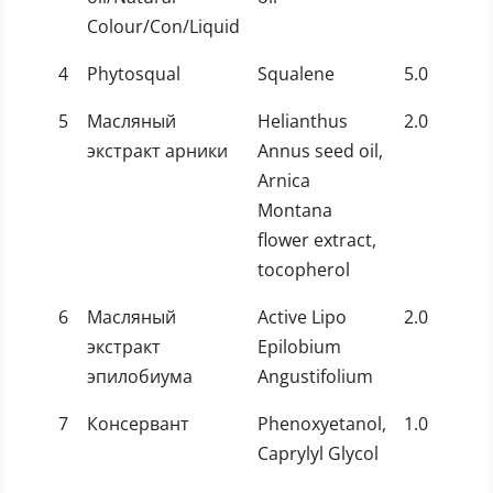
Colour/Con/Liquid
4
Phytosqual
Squalene
5.0
5
Масляный
Helianthus
2.0
экстракт арники
Annus seed oil,
Arnica
Montana
flower extract,
tocopherol
6
Масляный
Active Lipo
2.0
экстракт
Epilobium
эпилобиума
Angustifolium
7
Консервант
Phenoxyetanol,
1.0
Caprylyl Glycol